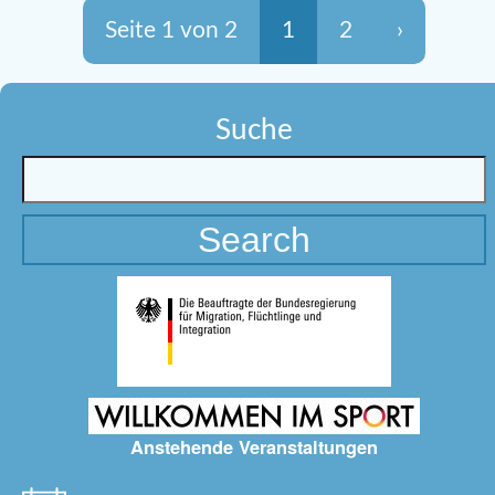
Seite 1 von 2
1
2
›
Suche
Anstehende Veranstaltungen