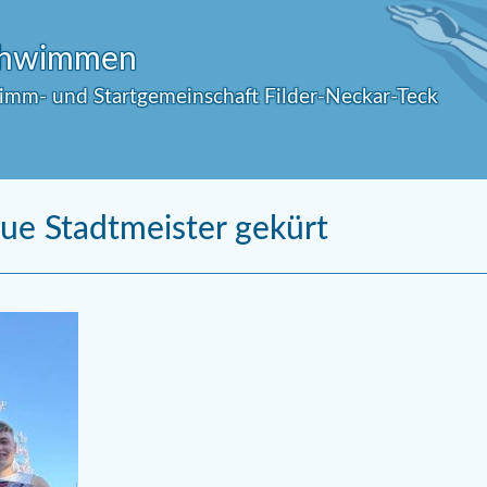
Schwimmen
wimm- und Startgemeinschaft Filder-Neckar-Teck
ue Stadtmeister gekürt