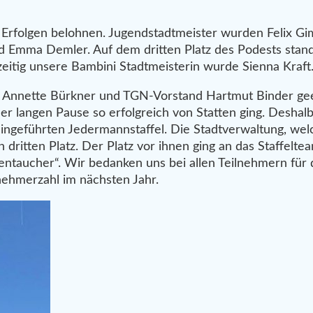
 Erfolgen belohnen. Jugendstadtmeister wurden Felix Gi
 Emma Demler. Auf dem dritten Platz des Podests stand
zeitig unsere Bambini Stadtmeisterin wurde Sienna Kraft
n Annette Bürkner und TGN-Vorstand Hartmut Binder gee
der langen Pause so erfolgreich von Statten ging. Deshal
eingeführten Jedermannstaffel. Die Stadtverwaltung, wel
ritten Platz. Der Platz vor ihnen ging an das Staffeltea
ntaucher“. Wir bedanken uns bei allen Teilnehmern für
nehmerzahl im nächsten Jahr.