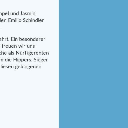
mpel und Jasmin
en Emilio Schindler
.
hrt. Ein besonderer
b freuen wir uns
che als NürTigerenten
m die Flippers. Sieger
 diesen gelungenen