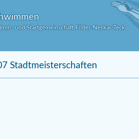
Schwimmen
wimm- und Startgemeinschaft Filder-Neckar-Teck
07 Stadtmeisterschaften