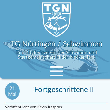
TG Nürtingen / Schwimmen
Ein Mitgliedsverein der Schwimm- und
Startgemeinschaft Filder-Neckar-Teck
21
Fortgeschrittene II
Mai
Veröffentlicht von Kevin Kasprus