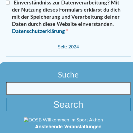
Einverständniss zur Datenverarbeitung?
Mit
der Nutzung dieses Formulars erklärst du dich
mit der Speicherung und Verarbeitung deiner
Daten durch diese Website einverstanden.
Datenschutzerklärung
*
A
Seit: 2024
l
t
e
r
Suche
n
a
t
i
v
e
:
Anstehende Veranstaltungen