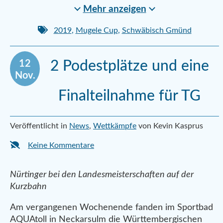
Mehr anzeigen
2019
,
Mugele Cup
,
Schwäbisch Gmünd
12
2 Podestplätze und eine
Nov.
Finalteilnahme für TG
Veröffentlicht in
News
,
Wettkämpfe
von Kevin Kasprus
Keine Kommentare
Nürtinger bei den Landesmeisterschaften auf der
Kurzbahn
Am vergangenen Wochenende fanden im Sportbad
AQUAtoll in Neckarsulm die Württembergischen