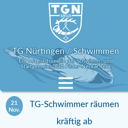
TG Nürtingen / Schwimmen
Ein Mitgliedsverein der Schwimm- und
Startgemeinschaft Filder-Neckar-Teck
21
TG-Schwimmer räumen
Nov.
kräftig ab