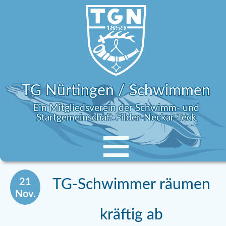
TG Nürtingen / Schwimmen
Ein Mitgliedsverein der Schwimm- und
Startgemeinschaft Filder-Neckar-Teck
21
TG-Schwimmer räumen
Nov.
kräftig ab