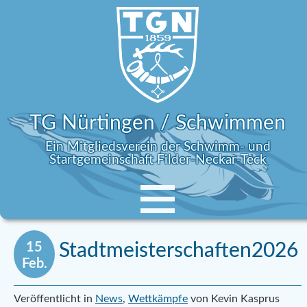
TG Nürtingen / Schwimmen
Ein Mitgliedsverein der Schwimm- und
Startgemeinschaft Filder-Neckar-Teck
15
Stadtmeisterschaften2026
Feb.
Veröffentlicht in
News
,
Wettkämpfe
von Kevin Kasprus