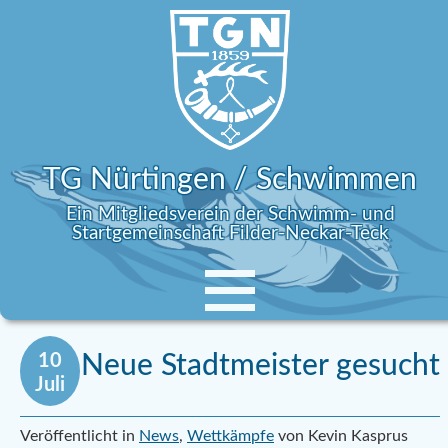
TG Nürtingen / Schwimmen
Ein Mitgliedsverein der Schwimm- und
Startgemeinschaft Filder-Neckar-Teck
10
Neue Stadtmeister gesucht
Juli
Veröffentlicht in
News
,
Wettkämpfe
von Kevin Kasprus