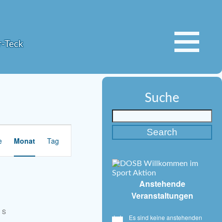
r-Teck
Suche
V
e
Monat
e
Tag
r
a
n
Anstehende
s
Veranstaltungen
t
a
S
l
Es sind keine anstehenden