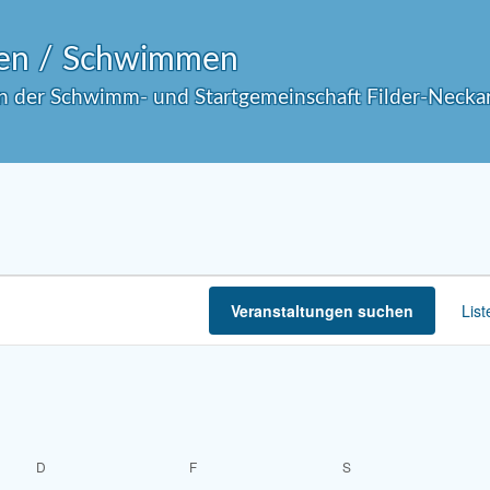
en / Schwimmen
in der Schwimm- und Startgemeinschaft Filder-Necka
Veranstaltungen suchen
List
D
F
S