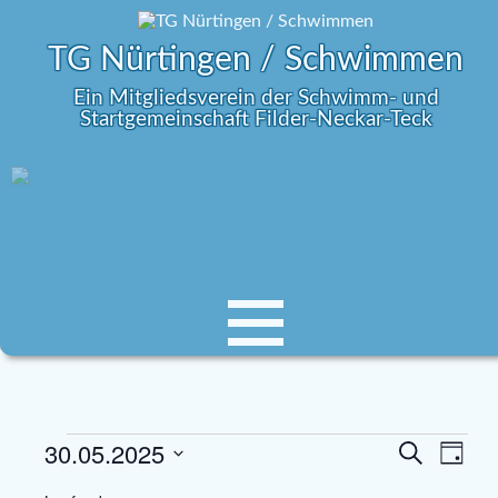
TG Nürtingen / Schwimmen
Ein Mitgliedsverein der Schwimm- und
Startgemeinschaft Filder-Neckar-Teck
30.05.2025
V
V
S
T
e
u
e
D
a
c
r