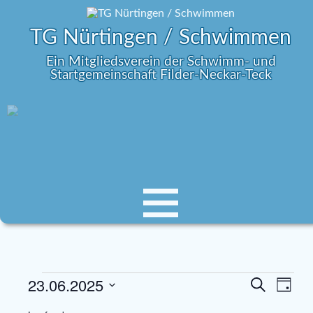
TG Nürtingen / Schwimmen
Ein Mitgliedsverein der Schwimm- und
Startgemeinschaft Filder-Neckar-Teck
23.06.2025
V
V
S
T
e
u
e
D
a
c
r