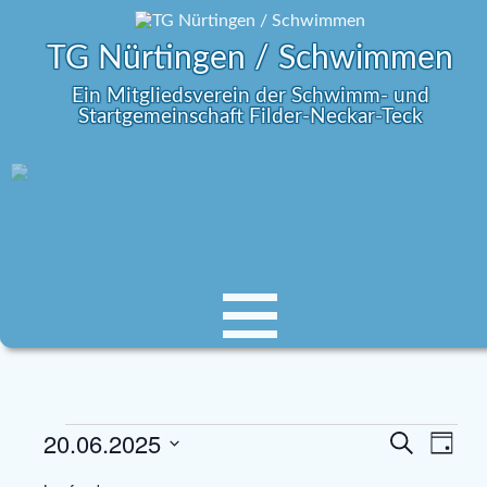
TG Nürtingen / Schwimmen
Ein Mitgliedsverein der Schwimm- und
Startgemeinschaft Filder-Neckar-Teck
20.06.2025
V
V
S
T
e
u
e
D
a
c
r