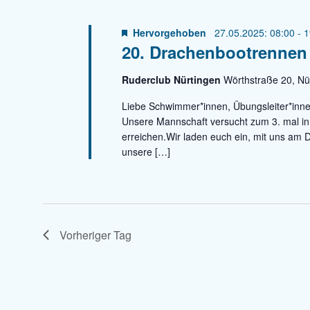
l
l
u
ü
Hervorgehoben
m
27.05.2025: 08:00
-
1
t
20. Drachenbootrennen
s
w
u
s
ä
n
Ruderclub Nürtingen
Wörthstraße 20, Nü
e
h
g
l
l
e
Liebe Schwimmer*innen, Übungsleiter*inne
w
e
Unsere Mannschaft versucht zum 3. mal in
n
o
n
erreichen.Wir laden euch ein, mit uns am 
S
r
.
unsere […]
u
t
c
e
h
i
e
n
g
u
Vorheriger Tag
e
n
b
d
e
A
n
n