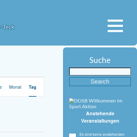
r-Teck
Suche
V
te
Monat
e
Tag
r
a
n
Anstehende
s
Veranstaltungen
t
a
l
Es sind keine anstehenden