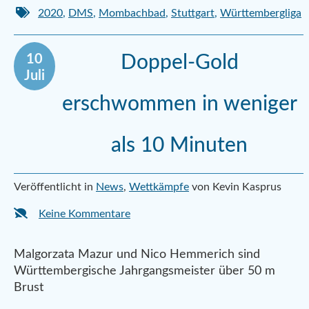
2020
,
DMS
,
Mombachbad
,
Stuttgart
,
Württembergliga
10
Doppel-Gold
Juli
erschwommen in weniger
als 10 Minuten
Veröffentlicht in
News
,
Wettkämpfe
von Kevin Kasprus
Keine Kommentare
Malgorzata Mazur und Nico Hemmerich sind
Württembergische Jahrgangsmeister über 50 m
Brust