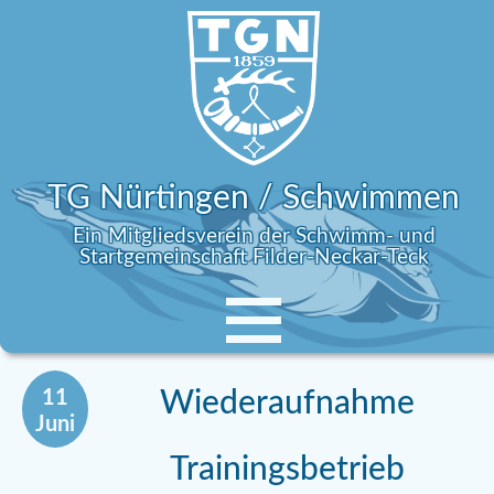
TG Nürtingen / Schwimmen
Ein Mitgliedsverein der Schwimm- und
Startgemeinschaft Filder-Neckar-Teck
11
Wiederaufnahme
Juni
Trainingsbetrieb