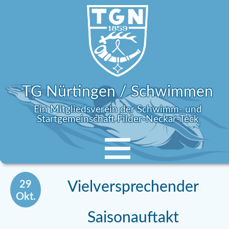
TG Nürtingen / Schwimmen
Ein Mitgliedsverein der Schwimm- und
Startgemeinschaft Filder-Neckar-Teck
29
Vielversprechender
Okt.
Saisonauftakt