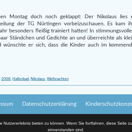
nen Montag doch noch geklappt: Der Nikolaus lies 
eilung der TG Nürtingen vorbeizuschauen. Es kam i
 besonders fleißig trainiert hatten! In stimmungsvoll
 paar Ständchen und Gedichte an und überreichte als k
 wünschte er sich, dass die Kinder auch im kommend
2008
,
Hallenbad
,
Nikolaus
,
Weihnachten
essum
Datenschutzerklärung
Kinderschutzkonz
 Nutzererlebnis bieten zu können. Wenn Sie fortfahren, diese Seite z
einverstanden sind.