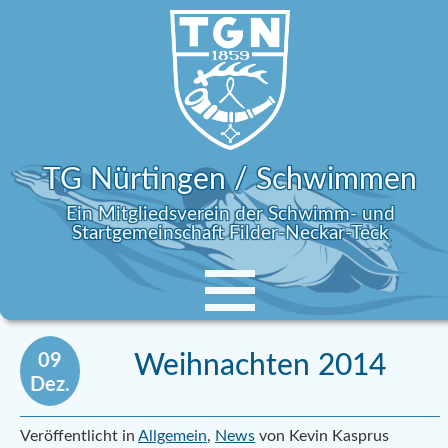
TG Nürtingen / Schwimmen
Ein Mitgliedsverein der Schwimm- und
Startgemeinschaft Filder-Neckar-Teck
09
Weihnachten 2014
Dez.
Veröffentlicht in
Allgemein
,
News
von Kevin Kasprus