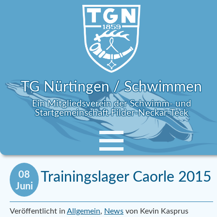
TG Nürtingen / Schwimmen
Ein Mitgliedsverein der Schwimm- und
Startgemeinschaft Filder-Neckar-Teck
08
Trainingslager Caorle 2015
Juni
Veröffentlicht in
Allgemein
,
News
von Kevin Kasprus