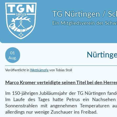
TG Nürtingen / 
Ein Mitgliedsverein der Sch
01
Nürtinge
Aug.
Veröffentlicht in
Wettkämpfe
von Tobias Stoll
Marco Kromer verteidigte seinen Titel bei den Herr
Im 150-jährigen Jubiläumsjahr der TG Nürtingen fand
Im Laufe des Tages hatte Petrus ein Nachsehe
Sonnenstrahlen mit angenehmen Temperaturen au
allerdings nur wenige Zuschauer ins Freibad.