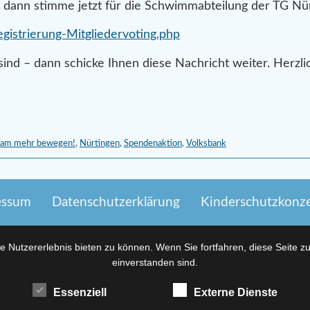
t, dann stimme jetzt für die Schwimmabteilung der TG Nü
istrierung-Mitgliedervoting.php
 sind – dann schicke Ihnen diese Nachricht weiter. Herz
am mehr bewegen!
,
Nürtingen
,
Spendenaktion
,
Volksbank
essum
Datenschutzerklärung
Kinderschutzkonz
 Nutzererlebnis bieten zu können. Wenn Sie fortfahren, diese Seite z
einverstanden sind.
Essenziell
Externe Dienste