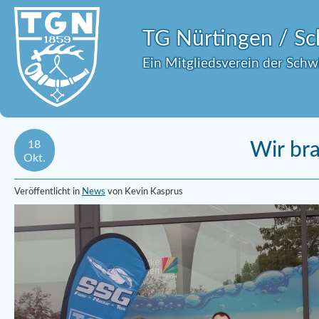
TG Nürtingen / 
Ein Mitgliedsverein der Sch
18
Wir br
Okt.
Veröffentlicht in
News
von Kevin Kasprus