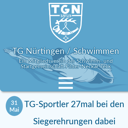
TG Nürtingen / Schwimmen
Ein Mitgliedsverein der Schwimm- und
Startgemeinschaft Filder-Neckar-Teck
31
TG-Sportler 27mal bei den
Mai
Siegerehrungen dabei