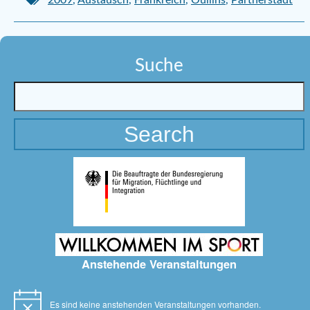
2009
,
Austausch
,
Frankreich
,
Oullins
,
Partnerstadt
Suche
Anstehende Veranstaltungen
Es sind keine anstehenden Veranstaltungen vorhanden.
Hinweis