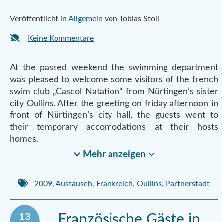
Veröffentlicht in
Allgemein
von Tobias Stoll
Keine Kommentare
At the passed weekend the swimming department
was pleased to welcome some visitors of the french
swim club „Cascol Natation“ from Nürtingen’s sister
city Oullins. After the greeting on friday afternoon in
front of Nürtingen’s city hall, the guests went to
their temporary accomodations at their hosts
homes.
Mehr anzeigen
2009
,
Austausch
,
Frankreich
,
Oullins
,
Partnerstadt
13
Französische Gäste in