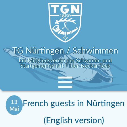
TG Nürtingen / Schwimmen
Ein Mitgliedsverein der Schwimm- und
Startgemeinschaft Filder-Neckar-Teck
13
French guests in Nürtingen
Mai
(English version)