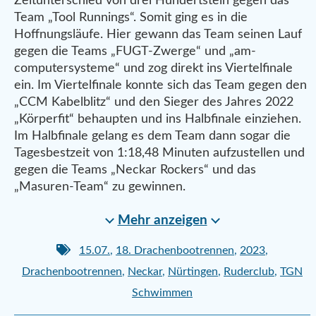
Zeitunterschied von drei Hundertsteln gegen das
Team „Tool Runnings“. Somit ging es in die
Hoffnungsläufe. Hier gewann das Team seinen Lauf
gegen die Teams „FUGT-Zwerge“ und „am-
computersysteme“ und zog direkt ins Viertelfinale
ein. Im Viertelfinale konnte sich das Team gegen den
„CCM Kabelblitz“ und den Sieger des Jahres 2022
„Körperfit“ behaupten und ins Halbfinale einziehen.
Im Halbfinale gelang es dem Team dann sogar die
Tagesbestzeit von 1:18,48 Minuten aufzustellen und
gegen die Teams „Neckar Rockers“ und das
„Masuren-Team“ zu gewinnen.
Mehr anzeigen
15.07.
,
18. Drachenbootrennen
,
2023
,
Drachenbootrennen
,
Neckar
,
Nürtingen
,
Ruderclub
,
TGN
Schwimmen