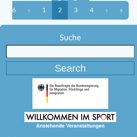
Seite 2 von
6
‹
1
2
3
4
›
»
Suche
Anstehende Veranstaltungen