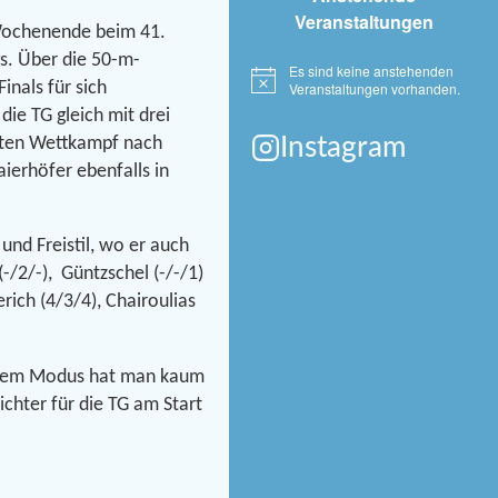
Veranstaltungen
Wochenende beim 41.
s. Über die 50-m-
Es sind keine anstehenden
Hinweis
Veranstaltungen vorhanden.
nals für sich
die TG gleich mit drei
Instagram
rsten Wettkampf nach
aierhöfer ebenfalls in
und Freistil, wo er auch
-/2/-), Güntzschel (-/-/1)
rich (4/3/4), Chairoulias
ei dem Modus hat man kaum
hter für die TG am Start