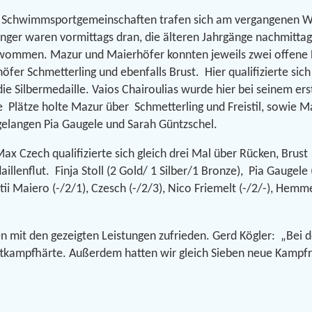
 Schwimmsportgemeinschaften trafen sich am vergangenen 
ger waren vormittags dran, die älteren Jahrgänge nachmittag
wommen. Mazur und Maierhöfer konnten jeweils zwei offene Fi
fer Schmetterling und ebenfalls Brust. Hier qualifizierte sich 
e Silbermedaille. Vaios Chairoulias wurde hier bei seinem e
te Plätze holte Mazur über Schmetterling und Freistil, sowie M
s gelangen Pia Gaugele und Sarah Güntzschel.
ax Czech qualifizierte sich gleich drei Mal über Rücken, Brust 
lenflut. Finja Stoll (2 Gold/ 1 Silber/1 Bronze), Pia Gaugele (
i Maiero (-/2/1), Czesch (-/2/3), Nico Friemelt (-/2/-), Hemme
ren mit den gezeigten Leistungen zufrieden. Gerd Kögler: „B
mpfhärte. Außerdem hatten wir gleich Sieben neue Kampfric