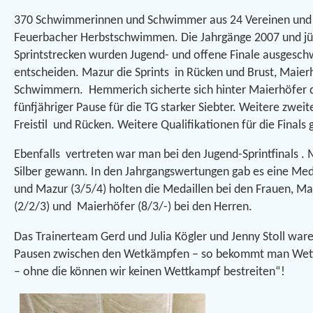
370 Schwimmerinnen und Schwimmer aus 24 Vereinen und
Feuerbacher Herbstschwimmen. Die Jahrgänge 2007 und jün
Sprintstrecken wurden Jugend- und offene Finale ausgesch
entscheiden. Mazur die Sprints in Rücken und Brust, Maierhö
Schwimmern. Hemmerich sicherte sich hinter Maierhöfer di
fünfjähriger Pause für die TG starker Siebter. Weitere zwei
Freistil und Rücken. Weitere Qualifikationen für die Final
Ebenfalls vertreten war man bei den Jugend-Sprintfinals . M
Silber gewann. In den Jahrgangswertungen gab es eine Medail
und Mazur (3/5/4) holten die Medaillen bei den Frauen, Mati
(2/2/3) und Maierhöfer (8/3/-) bei den Herren.
Das Trainerteam Gerd und Julia Kögler und Jenny Stoll wa
Pausen zwischen den Wetkämpfen – so bekommt man Wettka
– ohne die können wir keinen Wettkampf bestreiten“!