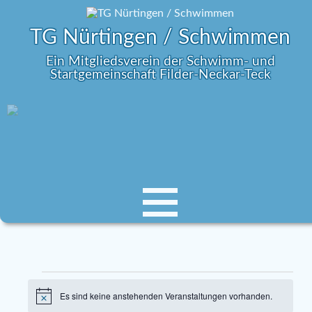
TG Nürtingen / Schwimmen
Ein Mitgliedsverein der Schwimm- und
Startgemeinschaft Filder-Neckar-Teck
Es sind keine anstehenden Veranstaltungen vorhanden.
H
i