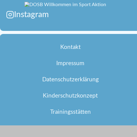
,
N
Instagram
a
v
i
g
Kontakt
a
t
Impressum
i
o
Datenschutzerklärung
n
Kinderschutzkonzept
Trainingsstätten