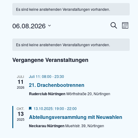
Es sind keine anstehenden Veranstaltungen vorhanden.
06.08.2026
V
V
S
M
e
u
e
D
o
c
r
K
r
n
a
h
a
Es sind keine anstehenden Veranstaltungen vorhanden.
a
a
a
e
t
n
t
l
n
u
s
Vergangene Veranstaltungen
e
m
s
t
n
w
a
t
Juli 11: 08:00
-
23:30
JULI
l
d
ä
a
11
21. Drachenbootrennen
t
h
e
2026
l
u
l
Ruderclub Nürtingen
Wörthstraße 20, Nürtingen
r
t
n
e
v
u
g
n
H
13.10.2025: 19:00
-
22:00
OKT.
o
n
A
13
e
.
Abteilungsversammlung mit Neuwahlen
n
r
n
2025
g
v
s
Neckarau Nürtingen
Muehlstr. 39, Nürtingen
V
e
o
i
r
e
n
g