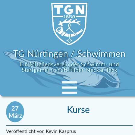
TG Nürtingen / Schwimmen
Ein Mitgliedsverein der Schwimm- und
Startgemeinschaft Filder-Neckar-Teck
27
Kurse
März
Veröffentlicht von Kevin Kasprus