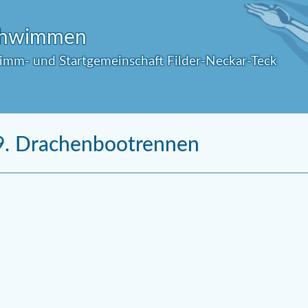
Schwimmen
wimm- und Startgemeinschaft Filder-Neckar-Teck
9. Drachenbootrennen