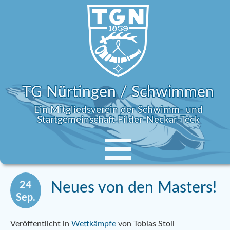
TG Nürtingen / Schwimmen
Ein Mitgliedsverein der Schwimm- und
Startgemeinschaft Filder-Neckar-Teck
24
Neues von den Masters!
Sep.
Veröffentlicht in
Wettkämpfe
von Tobias Stoll