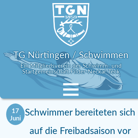
TG Nürtingen / Schwimmen
Ein Mitgliedsverein der Schwimm- und
Startgemeinschaft Filder-Neckar-Teck
17
Schwimmer bereiteten sich
Juni
auf die Freibadsaison vor