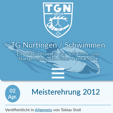
TG Nürtingen / Schwimmen
Ein Mitgliedsverein der Schwimm- und
Startgemeinschaft Filder-Neckar-Teck
02
Meisterehrung 2012
Apr.
Veröffentlicht in
Allgemein
von Tobias Stoll