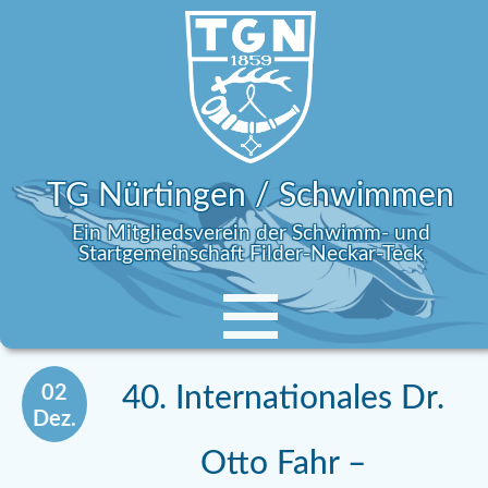
TG Nürtingen / Schwimmen
Ein Mitgliedsverein der Schwimm- und
Startgemeinschaft Filder-Neckar-Teck
02
40. Internationales Dr.
Dez.
Otto Fahr –